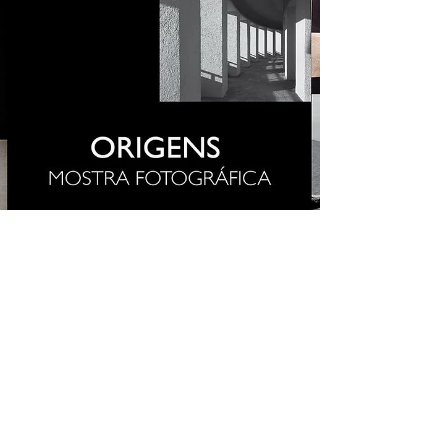
Foto em pauta, foto na rua. No fim de semana
que passou, enchi a mala de expectativa e fui
até as Minas Gerais conhecer o Festival de...