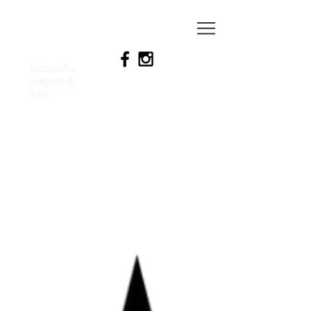
RAFAEL
ABRANTEs
fotografia,
viagem &
arte