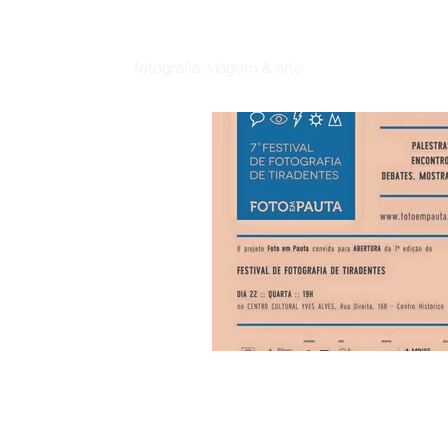
RAFAEL
ABRANTEs
fotografia, viagem & arte