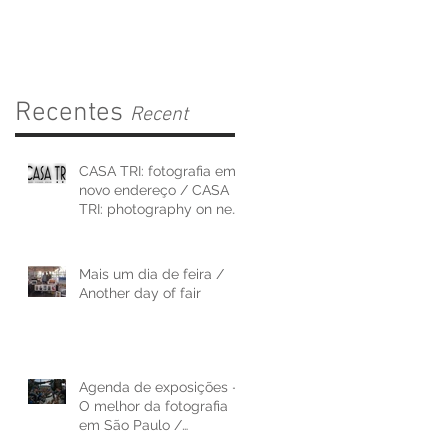
on new address
Recentes
Recent
CASA TRI: fotografia em
novo endereço / CASA
TRI: photography on new
address
Mais um dia de feira /
Another day of fair
Agenda de exposições -
O melhor da fotografia
em São Paulo /
Exhibition agenda - The