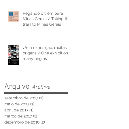
bes
Pegando o trem para
Minas Gerais / Taking the
train to Minas Gerais
Uma exposição, muitas
origens / One exhibition,
many origins
Arquivo
Archive
setembro de 2017
(1)
1 post
maio de 2017
(1)
1 post
abril de 2017
(1)
1 post
março de 2017
(1)
1 post
dezembro de 2016
(2)
2 posts