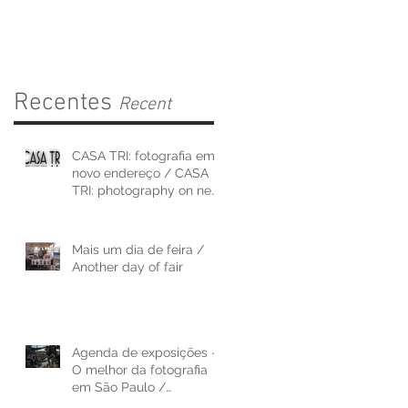
on new address
Recentes
Recent
CASA TRI: fotografia em
novo endereço / CASA
TRI: photography on new
address
Mais um dia de feira /
Another day of fair
Agenda de exposições -
O melhor da fotografia
em São Paulo /
Exhibition agenda - The