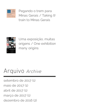
bes
Pegando o trem para
Minas Gerais / Taking the
train to Minas Gerais
Uma exposição, muitas
origens / One exhibition,
many origins
Arquivo
Archive
setembro de 2017
(1)
1 post
maio de 2017
(1)
1 post
abril de 2017
(1)
1 post
março de 2017
(1)
1 post
dezembro de 2016
(2)
2 posts